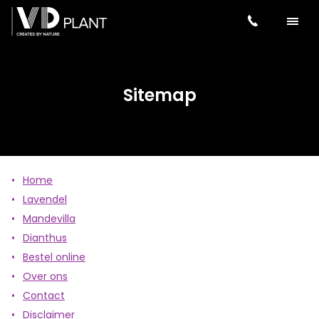
Sitemap
Home
Lavendel
Mandevilla
Dianthus
Bestel online
Over ons
Contact
Disclaimer