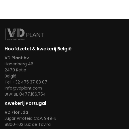
Hoofdzetel & kwekerij België
VD Plant bv
Hanenberg 46
2470
Retie
België
Tel:
+32 475 37 83 07
info@vdplant.com
Btw: BE 0477.166.754
Kwekerij Portugal
VD Flor Lda
Lugar Arroteia Cx.P. 949-E
8800-102
Luz de Tavira